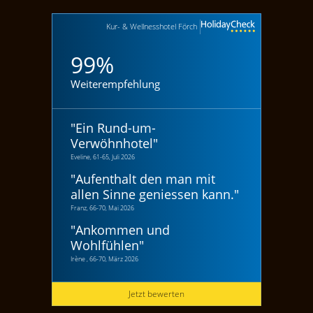
Kur- & Wellnesshotel Förch
99%
Weiterempfehlung
"
Ein Rund-um-
Verwöhnhotel
"
Eveline, 61-65, Juli 2026
"
Aufenthalt den man mit
allen Sinne geniessen kann.
"
Franz, 66-70, Mai 2026
"
Ankommen und
Wohlfühlen
"
Irène , 66-70, März 2026
Jetzt bewerten