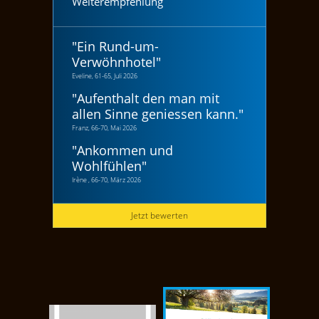
Weiterempfehlung
"
Ein Rund-um-
Verwöhnhotel
"
Eveline, 61-65, Juli 2026
"
Aufenthalt den man mit
allen Sinne geniessen kann.
"
Franz, 66-70, Mai 2026
"
Ankommen und
Wohlfühlen
"
Irène , 66-70, März 2026
Jetzt bewerten